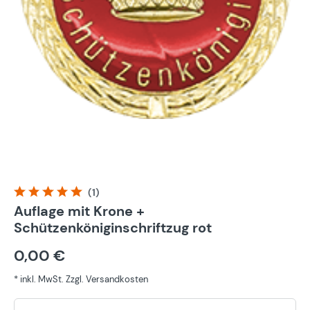
(1)
Durchschnittliche Bewertung von 5 von 5 Sternen
Auflage mit Krone +
Schützenköniginschriftzug rot
0,00 €
* inkl. MwSt. Zzgl. Versandkosten
Pr