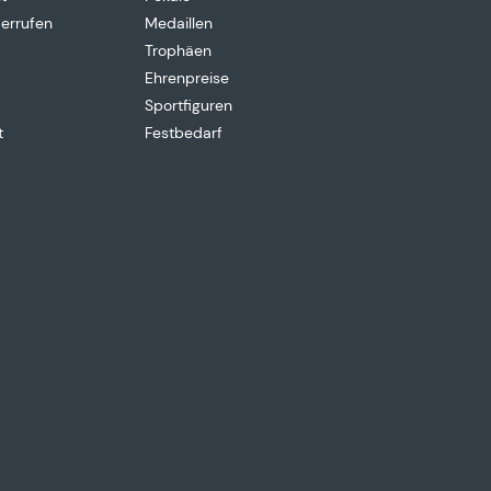
derrufen
Medaillen
Trophäen
Ehrenpreise
Sportfiguren
t
Festbedarf