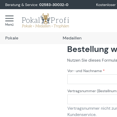
Beratung & Service:
02583-30032-0
Kostenloser
springen
Zur Hauptnavigation springen
Pokale
Medaillen
Bestellung 
Nutzen Sie dieses Formular,
Vor- und Nachname
*
Vertragsnummer (Bestellnum
Vertragsnummer nicht zur
Kundenservice.