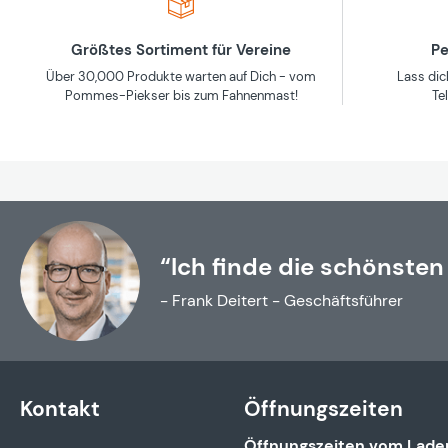
Größtes Sortiment für Vereine
Pe
Über 30,000 Produkte warten auf Dich - vom
Lass dic
Pommes-Piekser bis zum Fahnenmast!
Te
“Ich finde die schönsten
- Frank Deitert - Geschäftsführer
Kontakt
Öffnungszeiten
Öffnungszeiten vom Lade