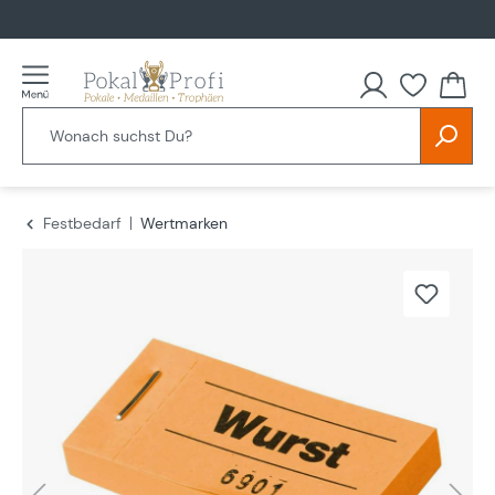
alt springen
Festbedarf
Wertmarken
Bildergalerie überspringen