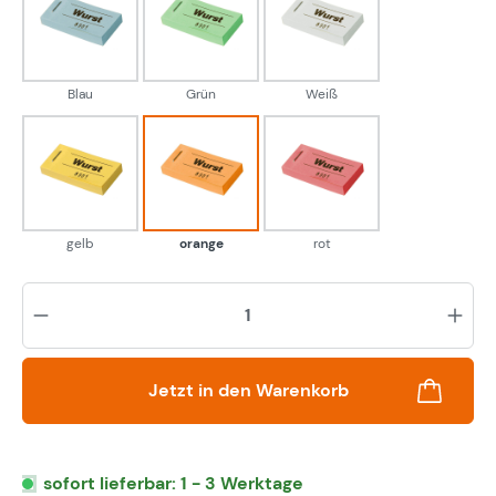
Blau
Grün
Weiß
Blau
Grün
Weiß
gelb
orange
rot
gelb
orange
rot
Pr
Jetzt in den Warenkorb
sofort lieferbar: 1 - 3 Werktage