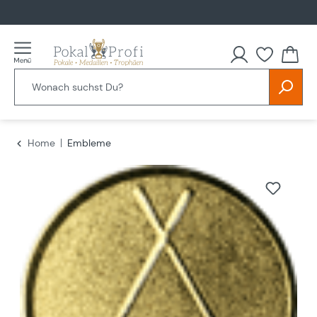
alt springen
Home
Embleme
Bildergalerie überspringen