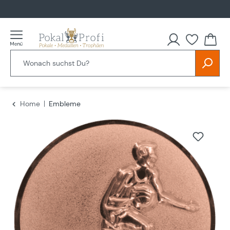
alt springen
Home
Embleme
Bildergalerie überspringen