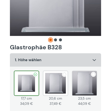
Glastrophäe B328
1. Höhe wählen
17,7 cm
20,6 cm
23,5 cm
34,09 €
37,49 €
44,09 €