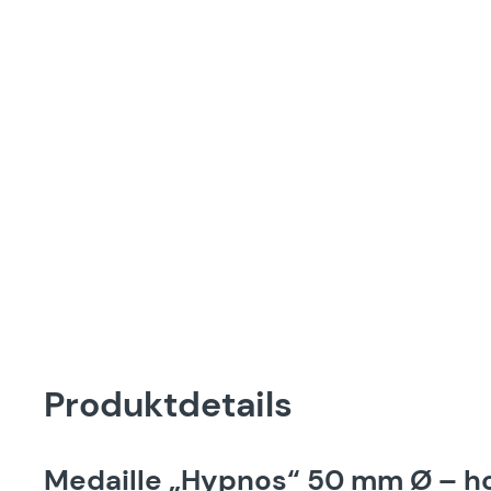
Produktdetails
Medaille „Hypnos“ 50 mm Ø – h