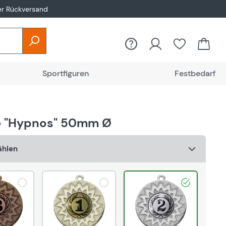
er Rückversand
Du hast 0
Sportfiguren
Festbedarf
e "Hypnos" 50mm Ø
ählen