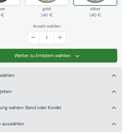
nze
gold
silber
0 €
1,40 €
1,40 €
Anzahl wählen
Weiter zu Emblem wählen
 wählen
ngeben
gung wählen: Band oder Kordel
e auswählen