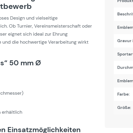
Produk
ttbewerb
Beschri
oses Design und vielseitige
ich. Ob Turnier, Vereinsmeisterschaft oder
Emblem 
r eignet sich ideal zur Ehrung
Gravur 
 und die hochwertige Verarbeitung wirkt
Sportart
os“ 50 mm Ø
Durchm
Emblem
rchmesser)
Farbe:
Größe:
 erhältlich
en Einsatzmöglichkeiten