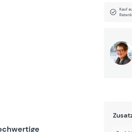
Kauf a
Ratenk
Zusat
ochwertige