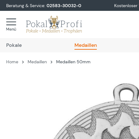
Beratung & Service:
02583-30032-0
Kostenloser
springen
Zur Hauptnavigation springen
Pokale
Medaillen
Home
Medaillen
Medaillen 50mm