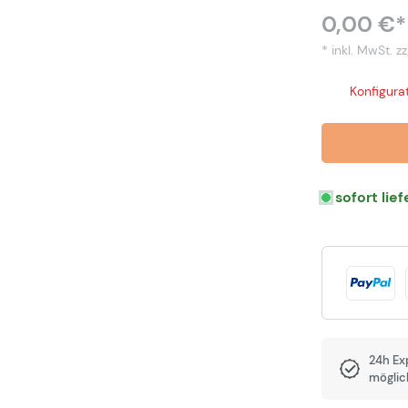
0,00 €*
* inkl. MwSt.
zz
Konfigurat
sofort lie
24h Ex
möglic