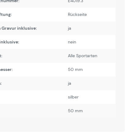
tnummer:
E4019.3
ftung:
Rückseite
Gravur inklusive:
ja
inklusive:
nein
:
Alle Sportarten
esser:
50 mm
:
ja
silber
50 mm