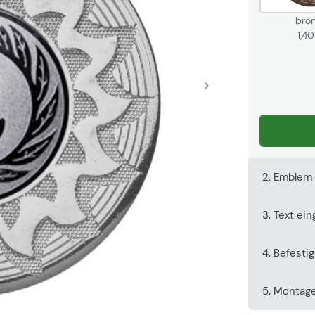
bro
1,4
2. Emblem
3. Text ei
4. Befesti
5. Montag