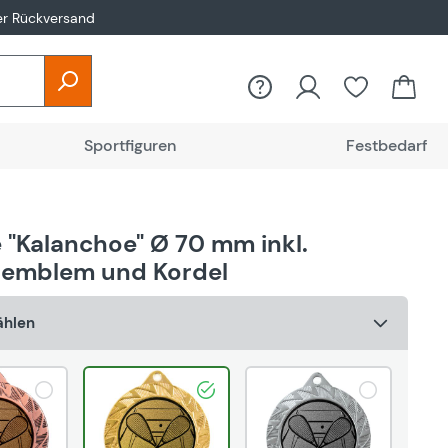
er Rückversand
Du hast 0
Sportfiguren
Festbedarf
 "Kalanchoe" Ø 70 mm inkl.
emblem und Kordel
ählen