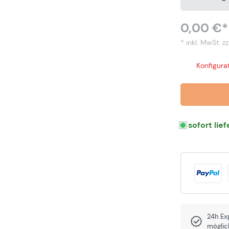
0,00 €*
* inkl. MwSt.
zz
Konfigurat
sofort lie
24h Ex
möglic