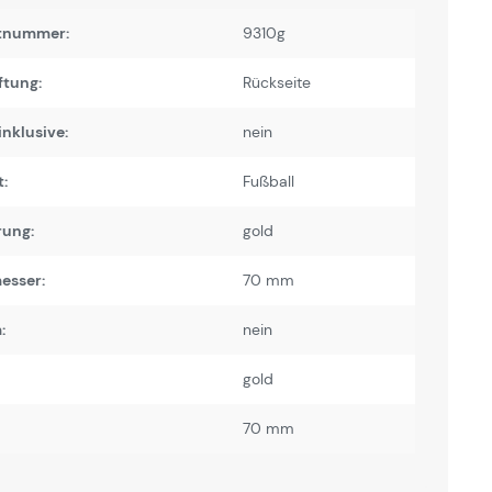
tnummer:
9310g
ftung:
Rückseite
inklusive:
nein
:
Fußball
rung:
gold
esser:
70 mm
:
nein
gold
70 mm