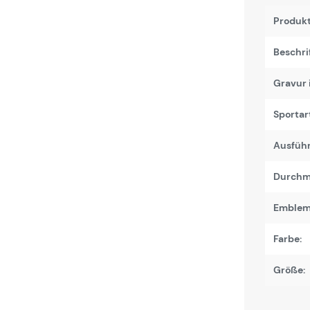
Produk
Beschri
Gravur 
Sportart
Ausfüh
Durchm
Emblem
Farbe:
Größe: