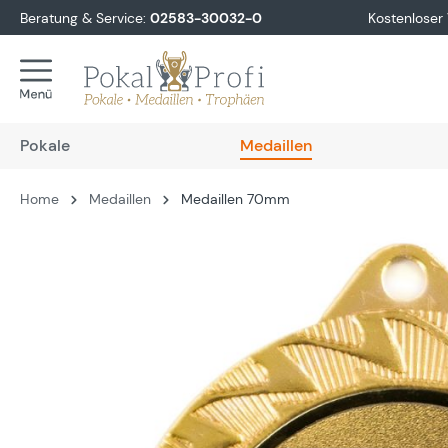
Beratung & Service:
02583-30032-0
Kostenloser
springen
Zur Hauptnavigation springen
Pokale
Medaillen
Home
Medaillen
Medaillen 70mm