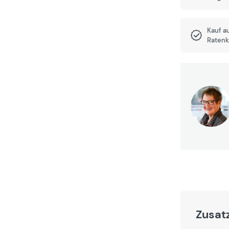
Kauf a
Ratenk
Zusat