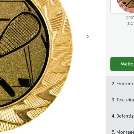
bro
1,8
2. Emble
3. Text ei
4. Befesti
5. Montag