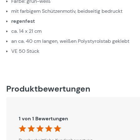
Farbe: grün-weiß
mit farbigem Schützenmotiv, beidseitig bedruckt
regenfest
ca. 14 x 21 cm
an ca. 40 cm langen, weißen Polystyrolstab geklebt
VE 50 Stück
Produktbewertungen
1 von 1 Bewertungen
Durchschnittliche Bewertung von 5 von 5 Sternen