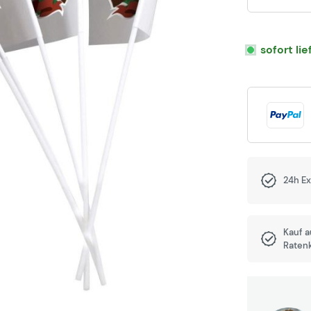
sofort li
24h E
Kauf 
Raten