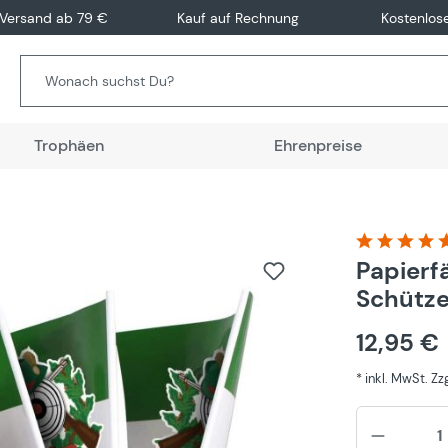
 Versand ab 79 €
Kauf auf Rechnung
Kostenlos
Trophäen
Ehrenpreise
Durchschnitt
Papierf
Schütze
12,95 €
* inkl. MwSt. Z