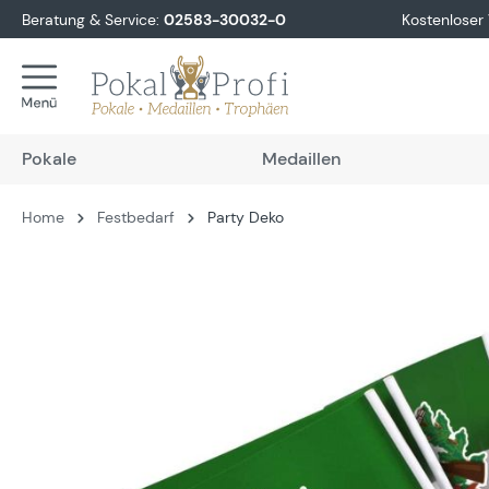
Beratung & Service:
02583-30032-0
Kostenloser
springen
Zur Hauptnavigation springen
Pokale
Medaillen
Home
Festbedarf
Party Deko
Bildergalerie überspringen