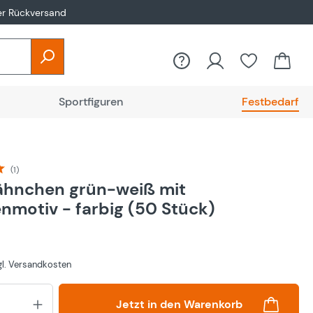
er Rückversand
Sportfiguren
Festbedarf
(1)
liche Bewertung von 5 von 5 Sternen
ähnchen grün-weiß mit
nmotiv - farbig (50 Stück)
zgl. Versandkosten
Produkt Anzahl: Gib den gewünsch
Jetzt in den Warenkorb