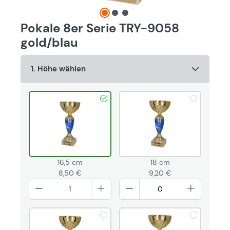
Pokale 8er Serie TRY-9058
gold/blau
1. Höhe wählen
16,5 cm
18 cm
8,50 €
9,20 €