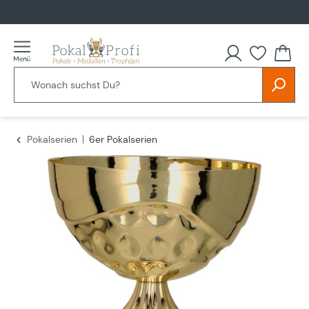
alt springen
Du hast
Pokalserien
6er Pokalserien