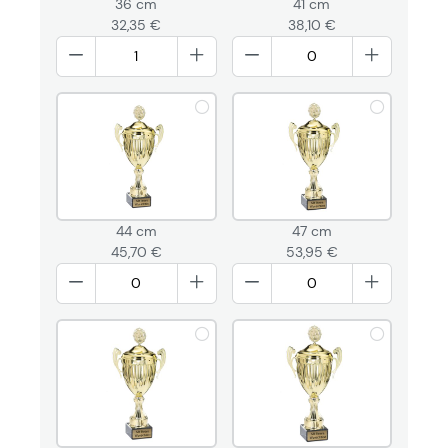
36 cm
41 cm
32,35 €
38,10 €
44 cm
47 cm
45,70 €
53,95 €