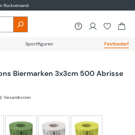
er Rückversand
Sportfiguren
Festbedarf
ons Biermarken 3x3cm 500 Abrisse
zgl. Versandkosten
hlen
Grün
Weiß
gelb