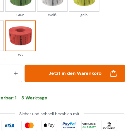
Grün
Weiß
gelb
ge
rot
rot
Produkt Anzahl: Gib den gewünsch
Jetzt in den Warenkorb
eferbar: 1 - 3 Werktage
Sicher und schnell bezahlen mit