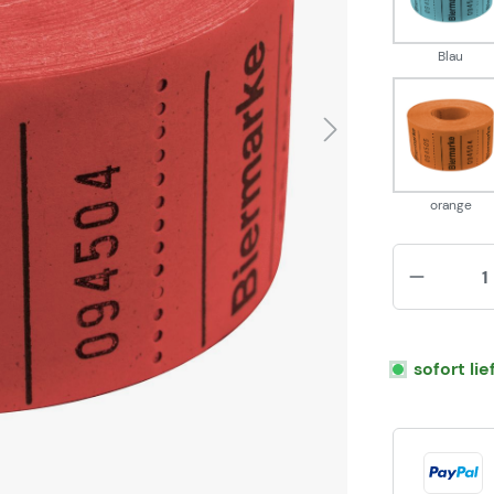
Blau
oran
orange
sofort li