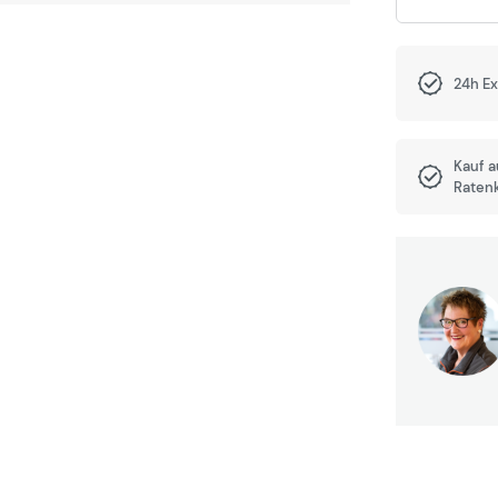
24h E
Kauf 
Raten