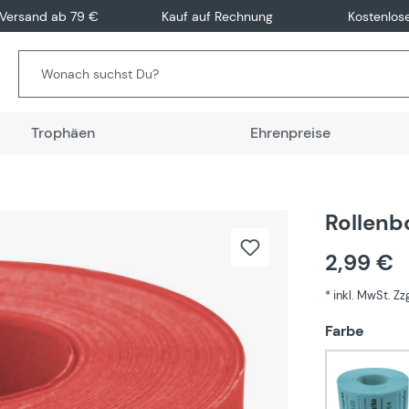
 Versand ab 79 €
Kauf auf Rechnung
Kostenlos
Trophäen
Ehrenpreise
Rollenb
2,99 €
* inkl. MwSt. Z
auswä
Farbe
Blau