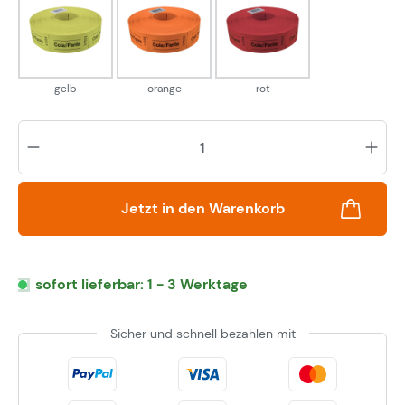
gelb
orange
rot
gelb
orange
rot
Pr
Jetzt in den Warenkorb
sofort lieferbar: 1 - 3 Werktage
Sicher und schnell bezahlen mit