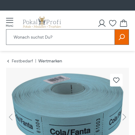
alt springen
Festbedarf
Wertmarken
Bildergalerie überspringen