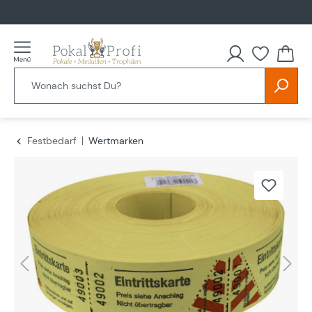
alt springen
Festbedarf
Wertmarken
Bildergalerie überspringen