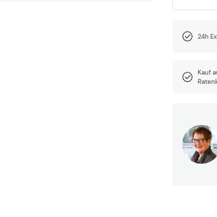
24h E
Kauf 
Raten