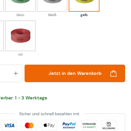
Grün
Weiß
gelb
ge
rot
rot
Produkt Anzahl: Gib den gewünsch
Jetzt in den Warenkorb
eferbar: 1 - 3 Werktage
Sicher und schnell bezahlen mit