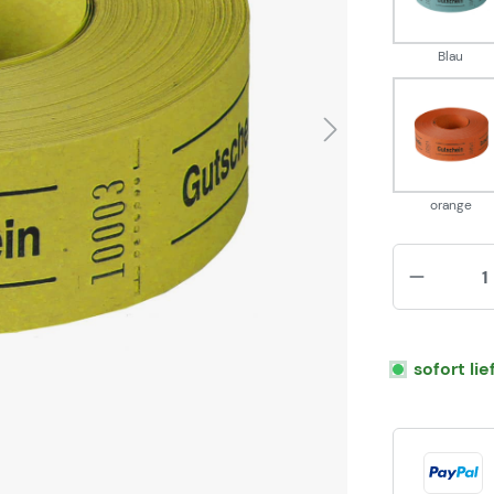
Blau
oran
orange
sofort li