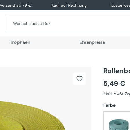
 Versand ab 79 €
Kauf auf Rechnung
Kostenlos
Trophäen
Ehrenpreise
Rollenb
5,49 €
* inkl. MwSt. Z
auswä
Farbe
Blau