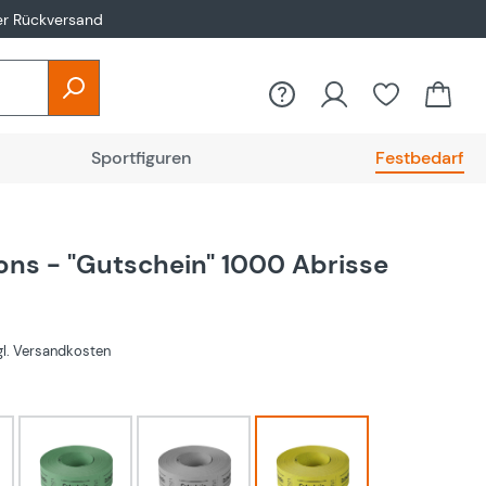
er Rückversand
Sportfiguren
Festbedarf
ons - "Gutschein" 1000 Abrisse
zgl. Versandkosten
hlen
Grün
Weiß
gelb