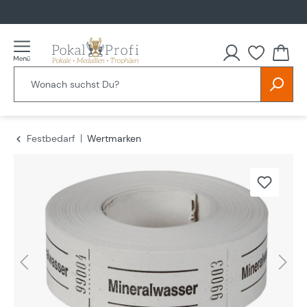
alt springen
Festbedarf
Wertmarken
Bildergalerie überspringen