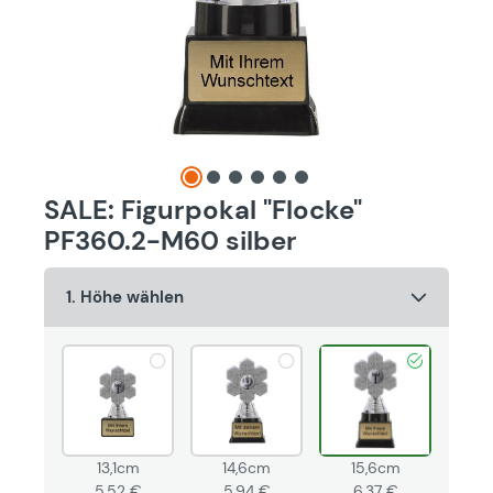
SALE: Figurpokal "Flocke"
PF360.2-M60 silber
1. Höhe wählen
14,6cm
13,1cm
15,6cm
5,94 €
5,52 €
6,37 €