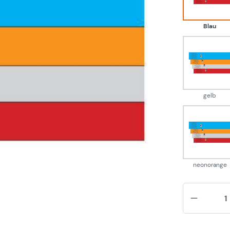
Blau
gelb
gelb
neon
neonorange