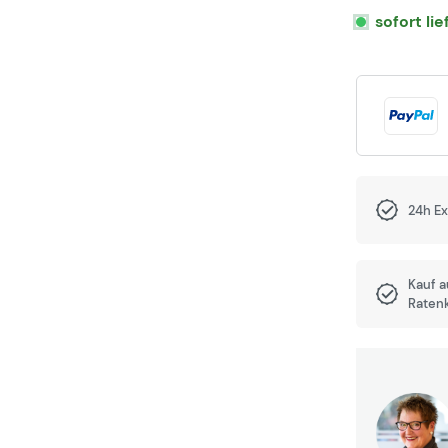
sofort li
24h E
Kauf 
Raten