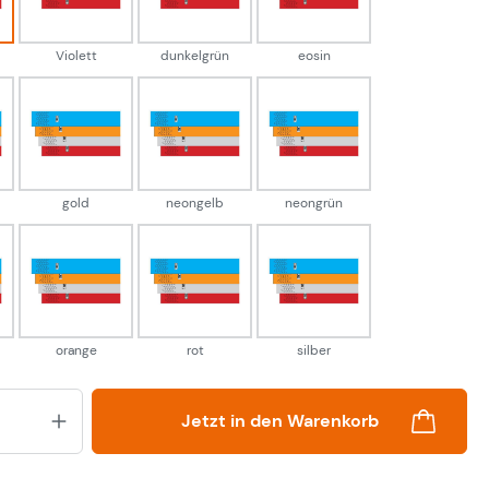
Violett
dunkelgrün
eosin
gold
neongelb
neongrün
gold
neongelb
neongrün
orange
orange
rot
silber
orange
rot
silber
Produkt Anzahl: Gib den gewünsch
Jetzt in den Warenkorb