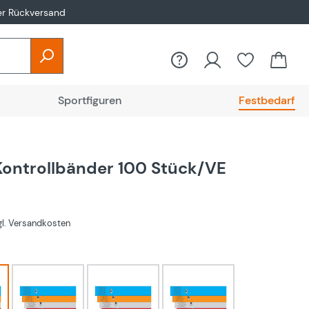
er Rückversand
Sportfiguren
Festbedarf
ontrollbänder 100 Stück/VE
zgl. Versandkosten
hlen
Violett
dunkelgrün
eosin