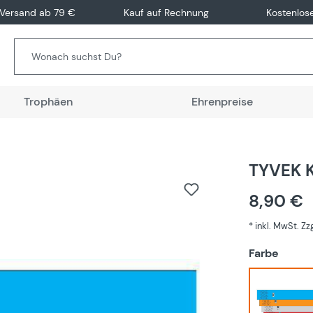
 Versand ab 79 €
Kauf auf Rechnung
Kostenlos
Trophäen
Ehrenpreise
TYVEK K
8,90 €
* inkl. MwSt. Z
auswä
Farbe
Blau