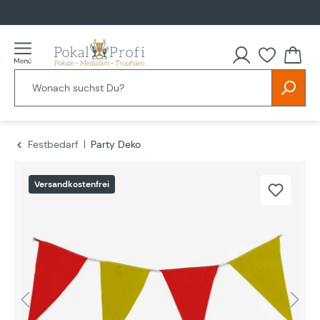
alt springen
Festbedarf
Party Deko
Bildergalerie überspringen
Versandkostenfrei