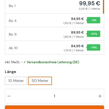
99,95 €
Bis
1
2,00 € / 1 Meter
94,95 €
-5
%
Bis
4
1,90 € / 1 Meter
89,95 €
-10
%
Bis
9
1,80 € / 1 Meter
84,95 €
-15
%
Ab
10
1,70 € / 1 Meter
inkl. MwSt. -
✓ Versandkostenfreie Lieferung (DE)
auswählen
Länge
10 Meter
50 Meter
Pr