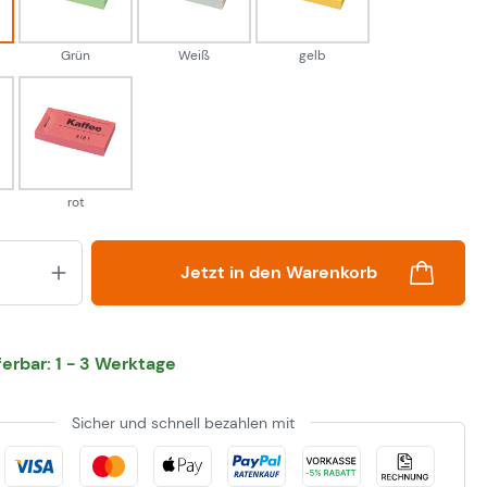
Grün
Weiß
gelb
ge
rot
rot
Produkt Anzahl: Gib den gewünsch
Jetzt in den Warenkorb
eferbar: 1 - 3 Werktage
Sicher und schnell bezahlen mit