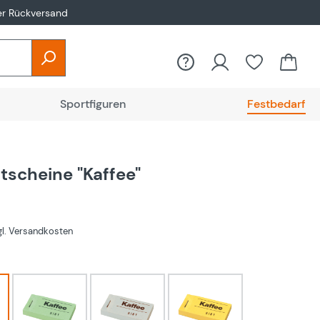
er Rückversand
Sportfiguren
Festbedarf
tscheine "Kaffee"
zgl. Versandkosten
hlen
Grün
Weiß
gelb