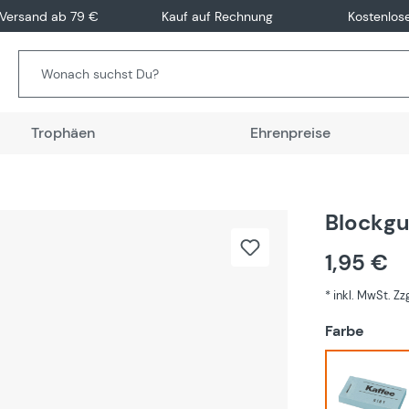
 Versand ab 79 €
Kauf auf Rechnung
Kostenlos
Trophäen
Ehrenpreise
Blockgu
1,95 €
* inkl. MwSt. Z
auswä
Farbe
Blau