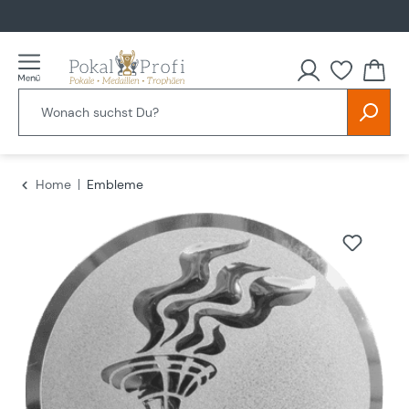
alt springen
Home
Embleme
Bildergalerie überspringen