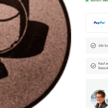
sofort li
24h E
Kauf 
Raten