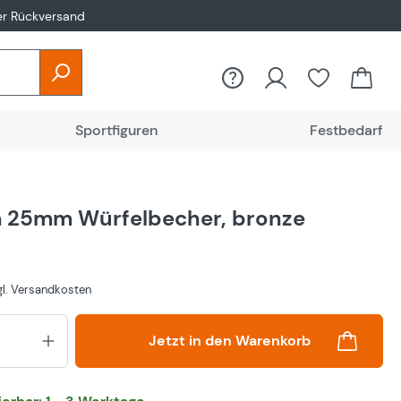
er Rückversand
Sportfiguren
Festbedarf
 25mm Würfelbecher, bronze
zgl. Versandkosten
Produkt Anzahl: Gib den gewünsch
Jetzt in den Warenkorb