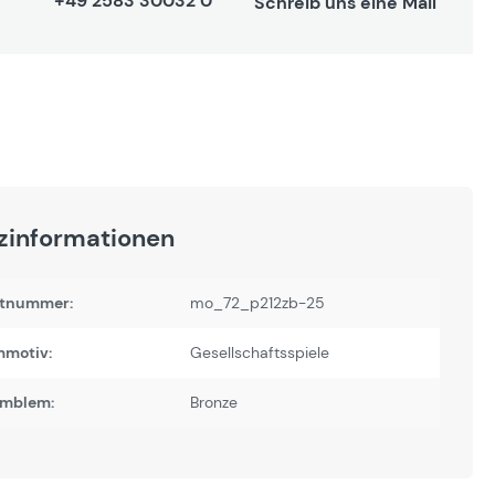
+49 2583 30032 0
Schreib uns eine Mail
zinformationen
tnummer:
mo_72_p212zb-25
motiv:
Gesellschaftsspiele
Emblem:
Bronze