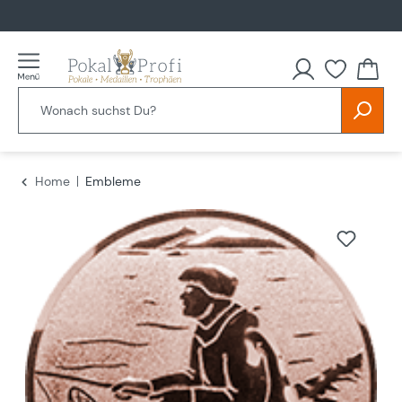
alt springen
Home
Embleme
Bildergalerie überspringen