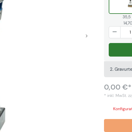
35,5
14,7
2. Gravurt
0,00 €*
* inkl. MwSt.
zz
Konfigurat