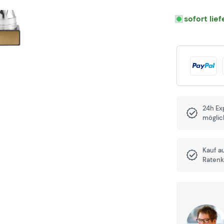
sofort lie
24h Ex
möglic
Kauf a
Ratenk