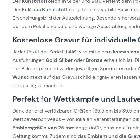
Der
Kunststoffkelch
in Silber und Blau verleiht dem P
Der
Fuß aus Kunststoff
sorgt für eine stabile Basis un
Erscheinungsbild der Auszeichnung. Besonders hervorz
der dem Pokal eine edle und wertige Ausstrahlung verlei
Kostenlose Gravur für individuelle
Jeder Pokal der Serie ET.416 wird mit einem
kostenlose
Ausführungen
Gold
,
Silber
oder
Bronze
erhältlich ist. 
der Pokale, passend zu den jeweiligen Sportarten oder 
Wunschtext
auf das Gravurschild eingravieren lassen, 
einzigartig zu machen.
Perfekt für Wettkämpfe und Laufv
Dank der drei verfügbaren Größen (35,5 cm bis 39,5 cm)
Wettbewerbsniveaus – von lokalen Veranstaltungen bis
Emblemgröße von 25 mm
sorgt dafür, dass das Emble
Geltung kommt. Zudem sind das
Emblem und die Grav