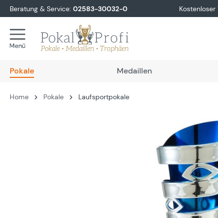
Beratung & Service:
02583-30032-0
Kostenloser
springen
Zur Hauptnavigation springen
Pokale
Medaillen
Home
Pokale
Laufsportpokale