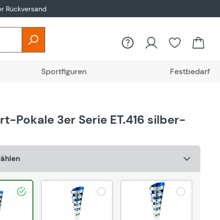
er Rückversand
Du hast 0
Sportfiguren
Festbedarf
t-Pokale 3er Serie ET.416 silber-
wählen