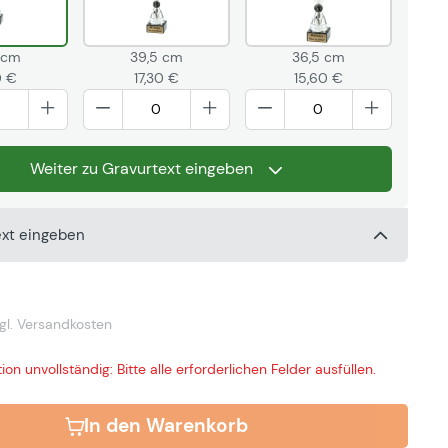
 cm
39,5 cm
36,5 cm
0 €
17,30 €
15,60 €
Weiter zu Gravurtext eingeben
ext eingeben
gl. Versandkosten
ion unvollständig: Bitte alle erforderlichen Felder ausfüllen.
In den Warenkorb