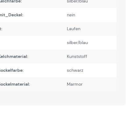
elchfarbe:
silber/blau
it_Deckel:
nein
:
Laufen
silber/blau
elchmaterial:
Kunststoff
ockelfarbe:
schwarz
ockelmaterial:
Marmor