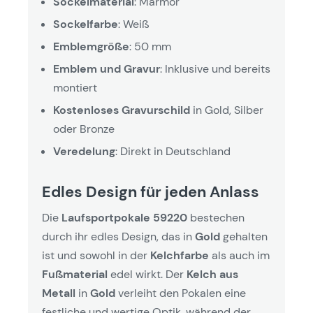
Sockelmaterial
: Marmor
Sockelfarbe
: Weiß
Emblemgröße
: 50 mm
Emblem und Gravur
: Inklusive und bereits
montiert
Kostenloses Gravurschild
in Gold, Silber
oder Bronze
Veredelung
: Direkt in Deutschland
Edles Design für jeden Anlass
Die
Laufsportpokale 59220
bestechen
durch ihr edles Design, das in
Gold
gehalten
ist und sowohl in der
Kelchfarbe
als auch im
Fußmaterial
edel wirkt. Der
Kelch aus
Metall
in
Gold
verleiht den Pokalen eine
festliche und wertige Optik, während der