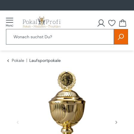
alt springen
Du hast
Pokale
Laufsportpokale