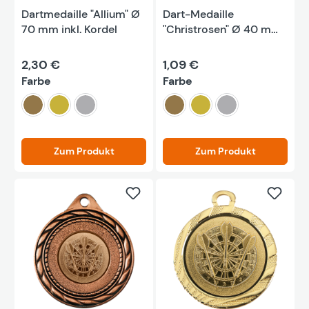
Dartmedaille "Allium" Ø
Dart-Medaille
70 mm inkl. Kordel
"Christrosen" Ø 40 mm
inkl. Kordel
2,30 €
1,09 €
auswählen
auswählen
Farbe
Farbe
bronze
gold
silber
bronze
gold
silber
Zum Produkt
Zum Produkt