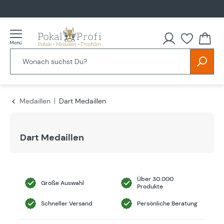
alt springen
Medaillen
Dart Medaillen
Dart Medaillen
Über 30.000
Große Auswahl
Produkte
Schneller Versand
Persönliche Beratung