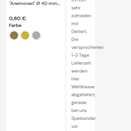
"Anemonen" Ø 40 mm
sehr
inkl. Kordel
zufrieden
0,80 €
mit
auswählen
Farbe
Deitert.
bronze
gold
silber
Die
versprochenen
1-3 Tage
Lieferzeit
werden
hier
Weltklasse
abgeliefert,
gerade
bei uns
Spätzünder
vor