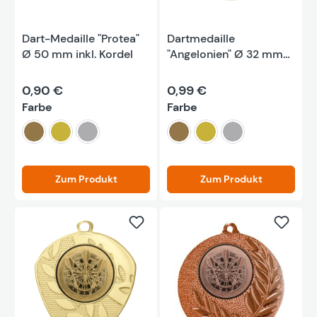
Dart-Medaille "Protea"
Dartmedaille
Ø 50 mm inkl. Kordel
"Angelonien" Ø 32 mm
inkl. Kordel
0,90 €
0,99 €
auswählen
auswählen
Farbe
Farbe
bronze
gold
silber
bronze
gold
silber
Zum Produkt
Zum Produkt