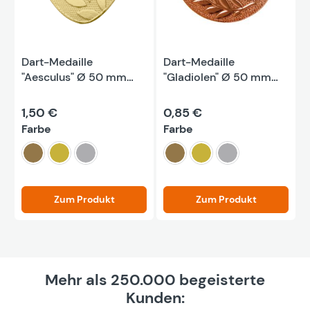
Dart-Medaille
Dart-Medaille
"Aesculus" Ø 50 mm
"Gladiolen" Ø 50 mm
inkl. Kordel
inkl. Kordel
1,50 €
0,85 €
auswählen
auswählen
Farbe
Farbe
bronze
gold
silber
bronze
gold
silber
Zum Produkt
Zum Produkt
Mehr als 250.000 begeisterte
Kunden: