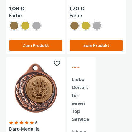
1,09 €
1,70 €
auswählen
auswählen
Farbe
Farbe
bronze
gold
silber
bronze
gold
silber
Zum Produkt
Zum Produkt
Liebe
Deitert
für
einen
Top
Service
5
Dart-Medaille
Durchschnittliche Bewertung von 5 von 5 Sternen
Ich bin